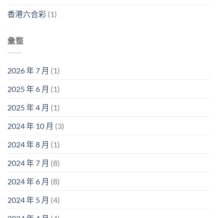
香港六合彩
(1)
彙整
2026 年 7 月
(1)
2025 年 6 月
(1)
2025 年 4 月
(1)
2024 年 10 月
(3)
2024 年 8 月
(1)
2024 年 7 月
(8)
2024 年 6 月
(8)
2024 年 5 月
(4)