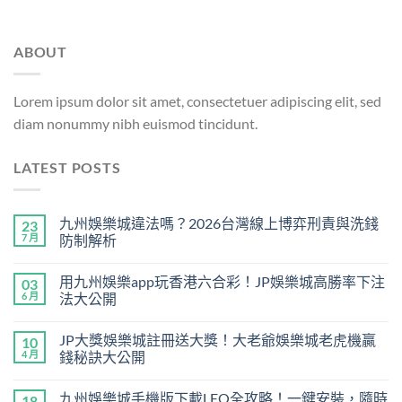
ABOUT
Lorem ipsum dolor sit amet, consectetuer adipiscing elit, sed
diam nonummy nibh euismod tincidunt.
LATEST POSTS
九州娛樂城違法嗎？2026台灣線上博弈刑責與洗錢
23
7 月
防制解析
用九州娛樂app玩香港六合彩！JP娛樂城高勝率下注
03
6 月
法大公開
JP大獎娛樂城註冊送大獎！大老爺娛樂城老虎機贏
10
4 月
錢秘訣大公開
九州娛樂城手機版下載LEO全攻略！一鍵安裝，隨時
18