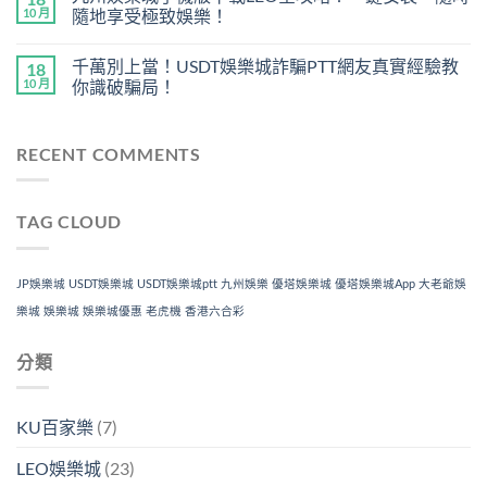
10 月
隨地享受極致娛樂！
千萬別上當！USDT娛樂城詐騙PTT網友真實經驗教
18
10 月
你識破騙局！
RECENT COMMENTS
TAG CLOUD
JP娛樂城
USDT娛樂城
USDT娛樂城ptt
九州娛樂
優塔娛樂城
優塔娛樂城App
大老爺娛
樂城
娛樂城
娛樂城優惠
老虎機
香港六合彩
分類
KU百家樂
(7)
LEO娛樂城
(23)