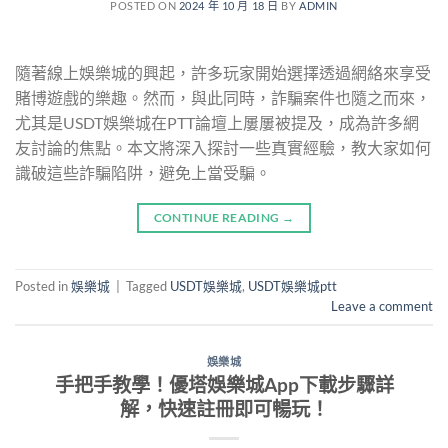
POSTED ON
2024 年 10 月 18 日
BY
ADMIN
隨著線上娛樂城的興起，許多玩家開始選擇透過網絡來享受
賭博遊戲的樂趣。然而，與此同時，詐騙案件也隨之而來，
尤其是USDT娛樂城在PTT論壇上屢屢被提及，成為許多網
友討論的焦點。本文將深入探討一些真實經驗，教大家如何
識破這些詐騙陷阱，避免上當受騙。
CONTINUE READING
→
Posted in
娛樂城
|
Tagged
USDT娛樂城
,
USDT娛樂城ptt
Leave a comment
娛樂城
手把手教學！優塔娛樂城App下載步驟詳
解，快速註冊即可暢玩！