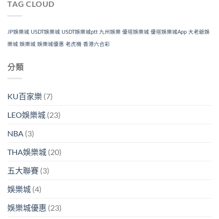
TAG CLOUD
JP娛樂城
USDT娛樂城
USDT娛樂城ptt
九州娛樂
優塔娛樂城
優塔娛樂城App
大老爺娛
樂城
娛樂城
娛樂城優惠
老虎機
香港六合彩
分類
KU百家樂
(7)
LEO娛樂城
(23)
NBA
(3)
THA娛樂城
(20)
五大聯賽
(3)
娛樂城
(4)
娛樂城優惠
(23)