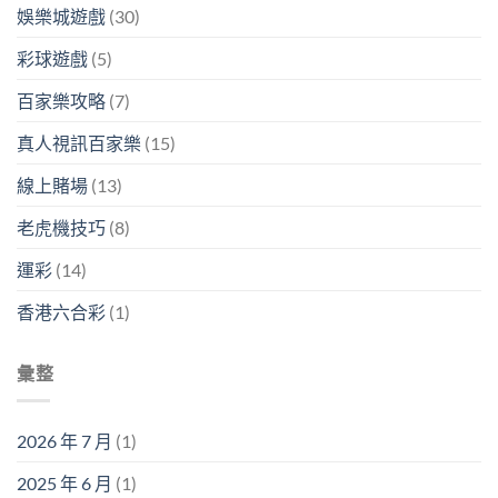
娛樂城遊戲
(30)
彩球遊戲
(5)
百家樂攻略
(7)
真人視訊百家樂
(15)
線上賭場
(13)
老虎機技巧
(8)
運彩
(14)
香港六合彩
(1)
彙整
2026 年 7 月
(1)
2025 年 6 月
(1)