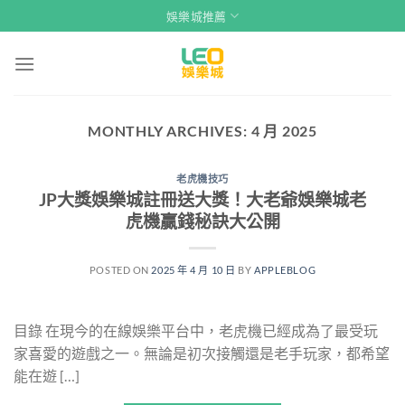
Skip
娛樂城推薦
to
content
MONTHLY ARCHIVES:
4 月 2025
老虎機技巧
JP大獎娛樂城註冊送大獎！大老爺娛樂城老
虎機贏錢秘訣大公開
POSTED ON
2025 年 4 月 10 日
BY
APPLEBLOG
目錄 在現今的在線娛樂平台中，老虎機已經成為了最受玩
家喜愛的遊戲之一。無論是初次接觸還是老手玩家，都希望
能在遊 […]