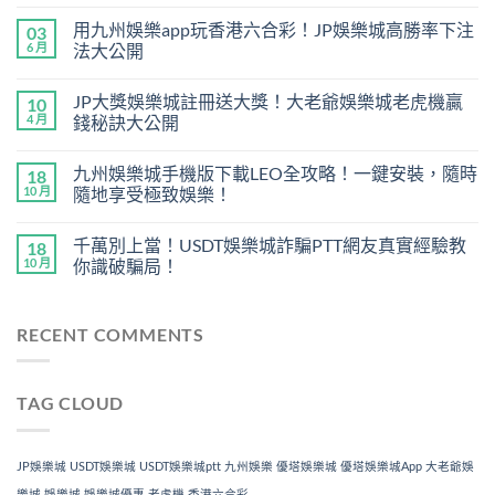
用九州娛樂app玩香港六合彩！JP娛樂城高勝率下注
03
6 月
法大公開
JP大獎娛樂城註冊送大獎！大老爺娛樂城老虎機贏
10
4 月
錢秘訣大公開
九州娛樂城手機版下載LEO全攻略！一鍵安裝，隨時
18
10 月
隨地享受極致娛樂！
千萬別上當！USDT娛樂城詐騙PTT網友真實經驗教
18
10 月
你識破騙局！
RECENT COMMENTS
TAG CLOUD
JP娛樂城
USDT娛樂城
USDT娛樂城ptt
九州娛樂
優塔娛樂城
優塔娛樂城App
大老爺娛
樂城
娛樂城
娛樂城優惠
老虎機
香港六合彩