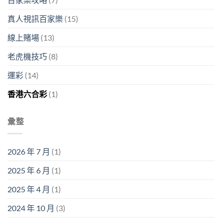
真人視訊百家樂
(15)
線上賭場
(13)
老虎機技巧
(8)
運彩
(14)
香港六合彩
(1)
彙整
2026 年 7 月
(1)
2025 年 6 月
(1)
2025 年 4 月
(1)
2024 年 10 月
(3)