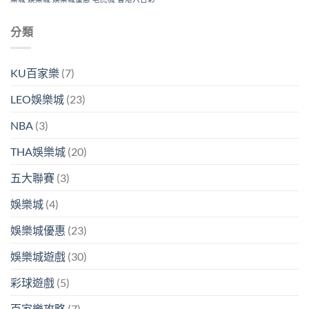
分類
KU百家樂
(7)
LEO娛樂城
(23)
NBA
(3)
THA娛樂城
(20)
五大聯賽
(3)
娛樂城
(4)
娛樂城優惠
(23)
娛樂城遊戲
(30)
彩球遊戲
(5)
百家樂攻略
(7)