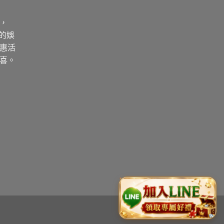
，
的娛
惠活
喜。