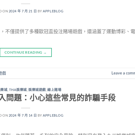
D ON
2024 年 7 月 21 日
BY
APPLEBLOG
台，不僅提供了多種歐冠盃投注賭場遊戲，還涵蓋了運動博彩、
CONTINUE READING
→
遊戲
Leave a com
娛樂城
,
THA娛樂城
,
娛樂城遊戲
,
線上賭場
入問題：小心這些常見的詐騙手段
D ON
2024 年 7 月 14 日
BY
APPLEBLOG