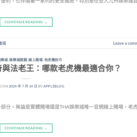
了便利，也伴隨著一系列的安全風險，特別是在登入九州娛樂城
CONTINUE READING
→
賭場
Leave a com
娛樂城
,
娛樂城遊戲
,
線上賭場
,
老虎機技巧
奇與法老王：哪款老虎機最適合你？
D ON
2024 年 7 月 14 日
BY
APPLEBLOG
部分。無論是實體賭場還是THA娛樂城唯一官網線上賭場，老
CONTINUE READING
→