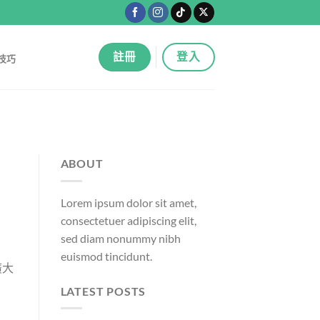
註冊
登入
技巧
ABOUT
Lorem ipsum dolor sit amet,
consectetuer adipiscing elit,
sed diam nonummy nibh
euismod tincidunt.
廣大
LATEST POSTS