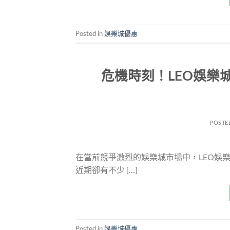
Posted in
娛樂城優惠
危機時刻！LEO娛樂
POSTE
在當前競爭激烈的娛樂城市場中，LEO娛
近期卻有不少 […]
Posted in
娛樂城優惠