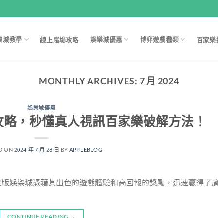
樂城教學
娛樂城優惠
博弈遊戲種類
線上賭場攻略
百家樂
MONTHLY ARCHIVES:
7 月 2024
娛樂城優惠
攻略，秒懂真人視訊百家樂破解方法！
D ON
2024 年 7 月 28 日
BY
APPLEBLOG
機版娛樂城憑藉其出色的遊戲體驗和高回報的獎勵，迅速贏得了
CONTINUE READING
→