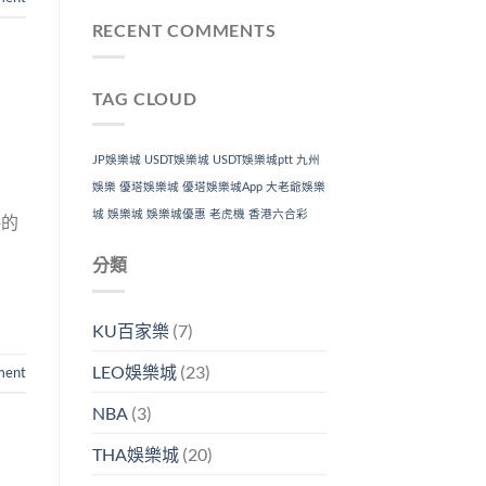
RECENT COMMENTS
TAG CLOUD
JP娛樂城
USDT娛樂城
USDT娛樂城ptt
九州
娛樂
優塔娛樂城
優塔娛樂城App
大老爺娛樂
城
娛樂城
娛樂城優惠
老虎機
香港六合彩
供的
分類
KU百家樂
(7)
LEO娛樂城
(23)
ment
NBA
(3)
THA娛樂城
(20)