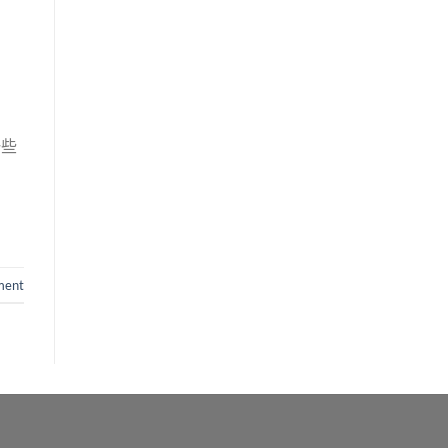
一些
ment