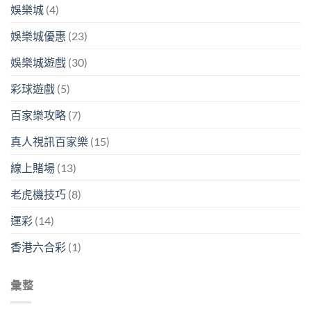
娛樂城
(4)
娛樂城優惠
(23)
娛樂城遊戲
(30)
彩球遊戲
(5)
百家樂攻略
(7)
真人視訊百家樂
(15)
線上賭場
(13)
老虎機技巧
(8)
運彩
(14)
香港六合彩
(1)
彙整