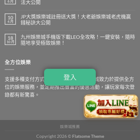
6 月
法大公開
JP大獎娛樂城註冊送大獎！大老爺娛樂城老虎機贏
10
4 月
錢秘訣大公開
九州娛樂城手機版下載LEO全攻略！一鍵安裝，隨時
18
10 月
隨地享受極致娛樂！
全方位娛樂
登入
支援多種支付方式和移動設備，LEO娛樂城致力於提供全方
位的娛樂服務，並定期推出豐富的優惠活動，讓玩家每次登
錄都有新驚喜。
娛樂城推薦
Copyright 2026 ©
Flatsome Theme