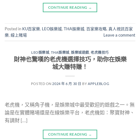
CONTINUE READING
→
Posted in
KU百家樂
,
LEO娛樂城
,
THA娛樂城
,
百家樂攻略
,
真人視訊百家
樂
,
線上賭場
Leave a comment
LEO娛樂城
,
THA娛樂城
,
娛樂城遊戲
,
老虎機技巧
財神也驚嘆的老虎機選擇技巧，助你在娛樂
城大賺特賺！
POSTED ON
2024 年 6 月 30 日
BY
APPLEBLOG
老虎機，又稱角子機，是娛樂城中最受歡迎的遊戲之一。無
論是在實體賭場還是在線娛樂平台，老虎機如：聚寶財神、
有請財 […]
CONTINUE READING
→