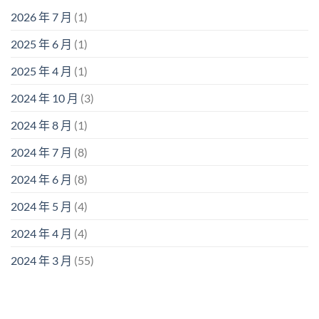
2026 年 7 月
(1)
2025 年 6 月
(1)
2025 年 4 月
(1)
2024 年 10 月
(3)
2024 年 8 月
(1)
2024 年 7 月
(8)
2024 年 6 月
(8)
2024 年 5 月
(4)
2024 年 4 月
(4)
2024 年 3 月
(55)