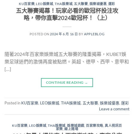
KU百家樂
,
LEO娛樂城
,
THA娛樂城
,
五大聯賽
,
娛樂城優惠
,
運彩
五大聯賽揭幕！玩家必看的歐冠杯投注攻
略，帶你直擊2024歐冠杯！（上）
POSTED ON
2024 年 6 月 16 日
BY
APPLEBLOG
隨著2024年百家樂娛樂城五大聯賽的隆重揭幕，KUBET娛
樂足球迷們的激情再度被點燃。英超、德甲、西甲、意甲和
[…]
CONTINUE READING
→
Posted in
KU百家樂
,
LEO娛樂城
,
THA娛樂城
,
五大聯賽
,
娛樂城優惠
,
運彩
Leave a comment
KU百家樂
,
LEO娛樂城
,
THA娛樂城
,
娛樂城遊戲
,
百家樂攻略
,
真人視訊百
家樂
,
線上賭場