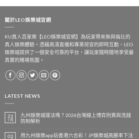
關於LEO娛樂城官網
KU真人百家樂【LEO娛樂城官網】為玩家帶來無與倫比的
真人娛樂體驗。憑藉高清直播和專業荷官的即時互動，LEO
娛樂城提供了一個安全可靠的平台，讓玩家隨時隨地享受最
真實的賭場氛圍。
LATEST NEWS
九州娛樂城違法嗎？2026台灣線上博弈刑責與洗錢
23
7 月
防制解析
用九州娛樂app玩香港六合彩！JP娛樂城高勝率下注
03