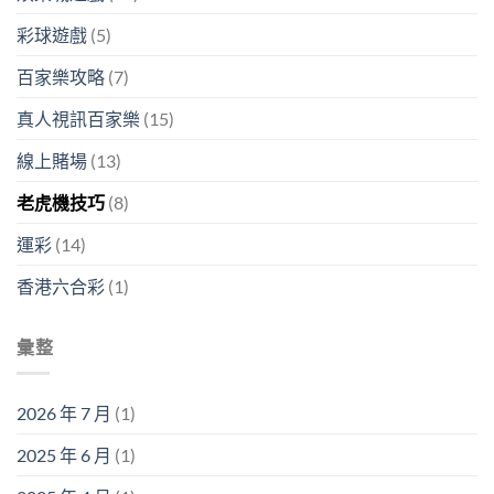
彩球遊戲
(5)
百家樂攻略
(7)
真人視訊百家樂
(15)
線上賭場
(13)
老虎機技巧
(8)
運彩
(14)
香港六合彩
(1)
彙整
2026 年 7 月
(1)
2025 年 6 月
(1)