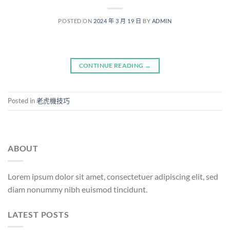
POSTED ON
2024 年 3 月 19 日
BY
ADMIN
CONTINUE READING
→
Posted in
老虎機技巧
ABOUT
Lorem ipsum dolor sit amet, consectetuer adipiscing elit, sed
diam nonummy nibh euismod tincidunt.
LATEST POSTS