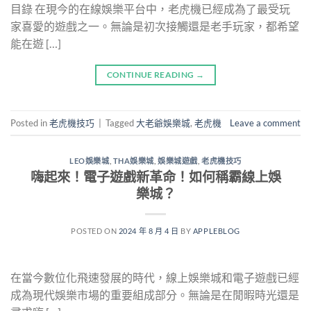
目錄 在現今的在線娛樂平台中，老虎機已經成為了最受玩
家喜愛的遊戲之一。無論是初次接觸還是老手玩家，都希望
能在遊 […]
CONTINUE READING
→
Posted in
老虎機技巧
|
Tagged
大老爺娛樂城
,
老虎機
Leave a comment
LEO娛樂城
,
THA娛樂城
,
娛樂城遊戲
,
老虎機技巧
嗨起來！電子遊戲新革命！如何稱霸線上娛
樂城？
POSTED ON
2024 年 8 月 4 日
BY
APPLEBLOG
在當今數位化飛速發展的時代，線上娛樂城和電子遊戲已經
成為現代娛樂市場的重要組成部分。無論是在閒暇時光還是