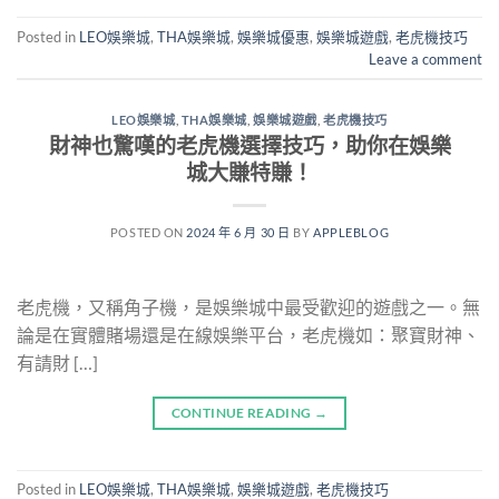
Posted in
LEO娛樂城
,
THA娛樂城
,
娛樂城優惠
,
娛樂城遊戲
,
老虎機技巧
Leave a comment
LEO娛樂城
,
THA娛樂城
,
娛樂城遊戲
,
老虎機技巧
財神也驚嘆的老虎機選擇技巧，助你在娛樂
城大賺特賺！
POSTED ON
2024 年 6 月 30 日
BY
APPLEBLOG
老虎機，又稱角子機，是娛樂城中最受歡迎的遊戲之一。無
論是在實體賭場還是在線娛樂平台，老虎機如：聚寶財神、
有請財 […]
CONTINUE READING
→
Posted in
LEO娛樂城
,
THA娛樂城
,
娛樂城遊戲
,
老虎機技巧