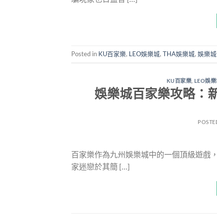
Posted in
KU百家樂
,
LEO娛樂城
,
THA娛樂城
,
娛樂城
KU百家樂
,
LEO娛
娛樂城百家樂攻略：
POSTE
百家樂作為九州娛樂城中的一個頂級遊戲，
家迷戀於其簡 […]