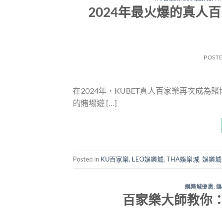
2024年最火爆的真人
POST
在2024年，KUBET真人百家樂再次成
的賭場遊 […]
Posted in
KU百家樂
,
LEO娛樂城
,
THA娛樂城
,
娛樂城
娛樂城優惠
,
娛
百家樂大師教你