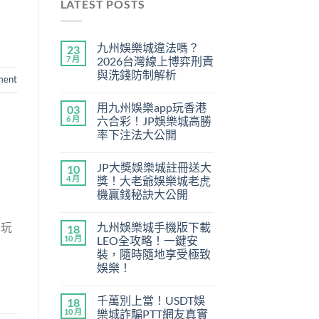
LATEST POSTS
九州娛樂城違法嗎？
23
7 月
2026台灣線上博弈刑責
與洗錢防制解析
ment
用九州娛樂app玩香港
03
6 月
六合彩！JP娛樂城高勝
率下注法大公開
JP大獎娛樂城註冊送大
10
4 月
獎！大老爺娛樂城老虎
機贏錢秘訣大公開
九州娛樂城手機版下載
場玩
18
10 月
LEO全攻略！一鍵安
裝，隨時隨地享受極致
娛樂！
千萬別上當！USDT娛
18
10 月
樂城詐騙PTT網友真實