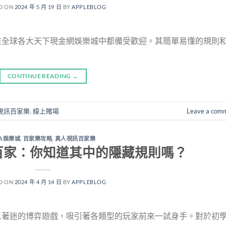
D ON
2024 年 5 月 19 日
BY
APPLEBLOG
在全球各大天下現金網娛樂城中都備受歡迎。其簡單易懂的規則
CONTINUE READING
→
視訊百家樂
,
線上賭場
Leave a com
HA娛樂城
,
百家樂攻略
,
真人視訊百家樂
百家：你知道其中的隱藏規則嗎？
D ON
2024 年 4 月 14 日
BY
APPLEBLOG
人著迷的博弈遊戲，吸引著各類型的玩家前來一試身手。對於初