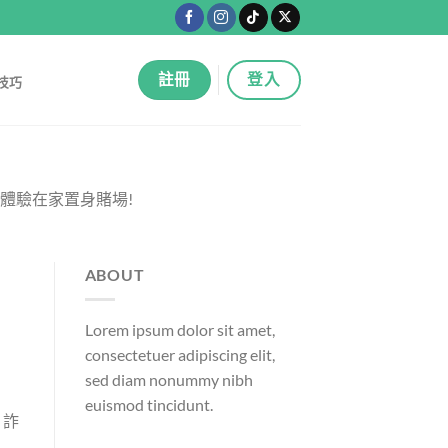
註冊
登入
技巧
體驗在家置身賭場!
ABOUT
Lorem ipsum dolor sit amet,
consectetuer adipiscing elit,
sed diam nonummy nibh
euismod tincidunt.
，詐