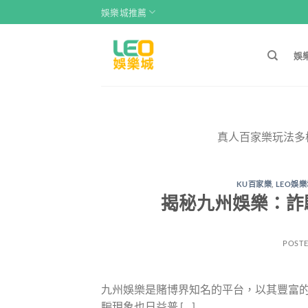
Skip
娛樂城推薦
to
content
娛
真人百家樂玩法多
KU百家樂
,
LEO娛
揭秘九州娛樂：詐
POST
九州娛樂是賭博界知名的平台，以其豐富
騙現象也日益普 […]