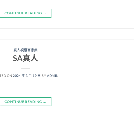
CONTINUE READING
→
真人視訊百家樂
SA真人
TED ON
2024 年 3 月 19 日
BY
ADMIN
CONTINUE READING
→