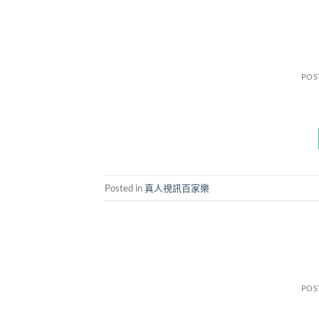
POS
Posted in
真人視訊百家樂
POS