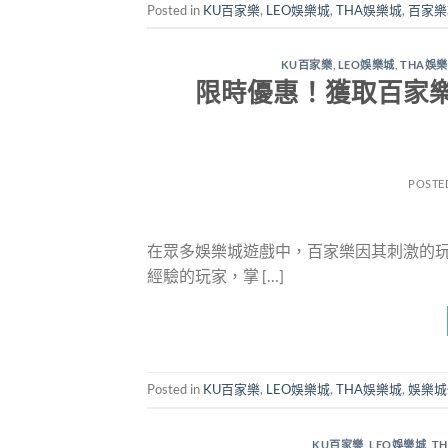
Posted in
KU百家樂
,
LEO娛樂城
,
THA娛樂城
,
百家樂
KU百家樂
,
LEO娛樂城
,
THA娛
限時優惠！獲取百家
POSTE
在眾多娛樂城遊戲中，百家樂因其刺激的
經驗的玩家，掌 […]
Posted in
KU百家樂
,
LEO娛樂城
,
THA娛樂城
,
娛樂城
KU百家樂
,
LEO娛樂城
,
T