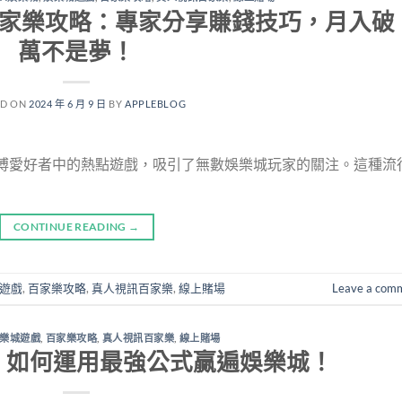
百家樂攻略：專家分享賺錢技巧，月入破
萬不是夢！
ED ON
2024 年 6 月 9 日
BY
APPLEBLOG
為賭博愛好者中的熱點遊戲，吸引了無數娛樂城玩家的關注。這種流
CONTINUE READING
→
遊戲
,
百家樂攻略
,
真人視訊百家樂
,
線上賭場
Leave a com
樂城遊戲
,
百家樂攻略
,
真人視訊百家樂
,
線上賭場
：如何運用最強公式贏遍娛樂城！