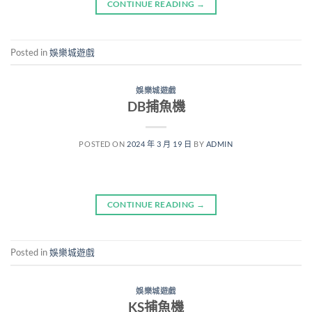
CONTINUE READING
→
Posted in
娛樂城遊戲
娛樂城遊戲
DB捕魚機
POSTED ON
2024 年 3 月 19 日
BY
ADMIN
CONTINUE READING
→
Posted in
娛樂城遊戲
娛樂城遊戲
KS捕魚機