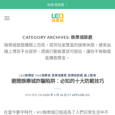
Skip
娛樂城推薦
to
content
CATEGORY ARCHIVES:
娛樂城遊戲
娛樂城遊戲種類上百款，提供玩家豐富的娛樂休閒。通常由
線上博奕平台提供，透過行動裝置就可遊玩，讓你不無聊還
能賺取獎金。
LEO娛樂城
,
THA娛樂城
,
娛樂城優惠
,
娛樂城遊戲
,
線上賭場
避開娛樂城詐騙陷阱：必知的十大防範技巧
POSTED ON
2024 年 5 月 26 日
BY
APPLEBLOG
在當今數字時代，KU娛樂城已經成為了人們日常生活中不