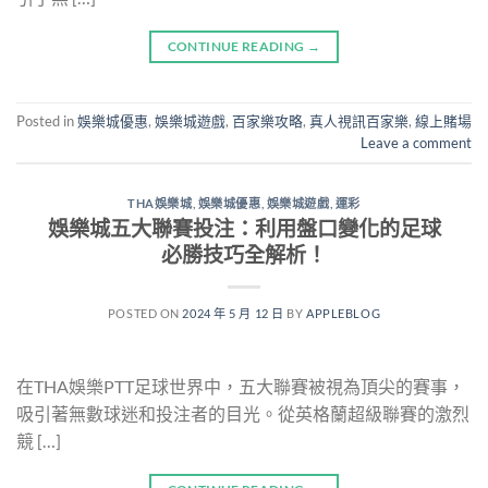
CONTINUE READING
→
Posted in
娛樂城優惠
,
娛樂城遊戲
,
百家樂攻略
,
真人視訊百家樂
,
線上賭場
Leave a comment
THA娛樂城
,
娛樂城優惠
,
娛樂城遊戲
,
運彩
娛樂城五大聯賽投注：利用盤口變化的足球
必勝技巧全解析！
POSTED ON
2024 年 5 月 12 日
BY
APPLEBLOG
在THA娛樂PTT足球世界中，五大聯賽被視為頂尖的賽事，
吸引著無數球迷和投注者的目光。從英格蘭超級聯賽的激烈
競 […]