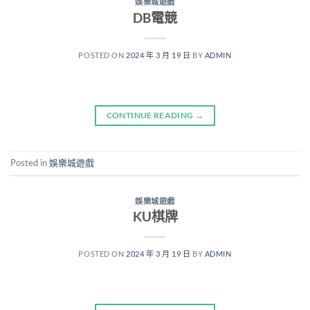
娛樂城遊戲
DB電競
POSTED ON
2024 年 3 月 19 日
BY
ADMIN
CONTINUE READING
→
Posted in
娛樂城遊戲
娛樂城遊戲
KU棋牌
POSTED ON
2024 年 3 月 19 日
BY
ADMIN