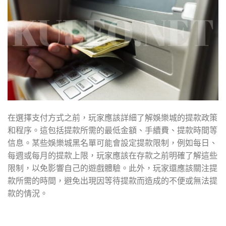
在選擇支付方式之前，玩家應該詳細了解娛樂城的提款政策
和程序。這包括提款所需的最低金額、手續費、提款時間等
信息。某些娛樂城黑名單可能會設定提款限制，例如每日、
每週或每月的提款上限，玩家應該在存款之前明確了解這些
限制，以免影響自己的遊戲體驗。此外，玩家還應該關注提
款所需的時間，避免出現因等待提款而造成的不便或無法提
款的情況。