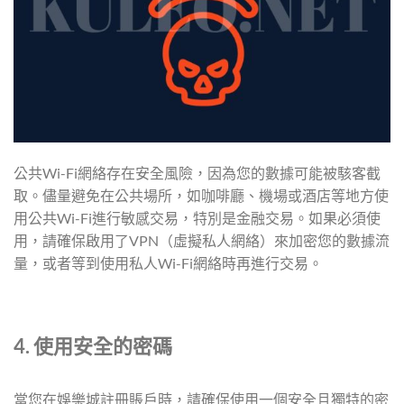
公共Wi-Fi網絡存在安全風險，因為您的數據可能被駭客截
取。儘量避免在公共場所，如咖啡廳、機場或酒店等地方使
用公共Wi-Fi進行敏感交易，特別是金融交易。如果必須使
用，請確保啟用了VPN（虛擬私人網絡）來加密您的數據流
量，或者等到使用私人Wi-Fi網絡時再進行交易。
4. 使用安全的密碼
當您在娛樂城註冊賬戶時，請確保使用一個安全且獨特的密