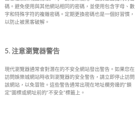
碼。避免使用與其他網站相同的密碼，並使用包含字母、數
字和特殊字符的複雜密碼。定期更換密碼也是一個好習慣，
以防止被黑客破解。
5. 注意瀏覽器警告
現代瀏覽器通常會對潛在的不安全網站發出警告。如果您在
訪問娛樂城網站時收到瀏覽器的安全警告，請立即停止訪問
該網站，以免冒險。這些警告通常出現在地址欄旁邊的“鎖
定”圖標或網址前的“不安全”標籤上。