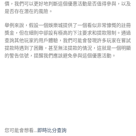
價，我們可以更好地判斷這個優惠活動是否值得參與，以及
是否存在潛在的風險。
舉例來說，假設一個娛樂城提供了一個看似非常慷慨的註冊
獎金，但在細則中卻設有極高的下注要求和提款限制。通過
查詢其他玩家的用戶體驗，我們可能會發現許多玩家在嘗試
提款時遇到了困難，甚至無法提款的情況，這就是一個明顯
的警告信號，提醒我們應該避免參與這個優惠活動。
您可能會想看…
即時比分查詢