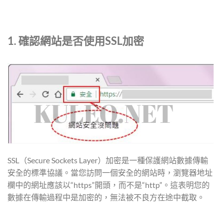
1. 確認網站是否使用SSL加密
SSL（Secure Sockets Layer）加密是一種保護網站數據傳輸
安全的標準協議。當您訪問一個安全的網站時，瀏覽器地址
欄中的網址應該以“https”開頭，而不是“http”。這表明您的
數據在傳輸過程中是加密的，無法被不良方在途中截取。