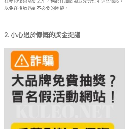
在參與優惠活動之前，務必仔細閱讀並充分理解這些條款，
以免在後續遇到不必要的困擾。
2. 小心過於慷慨的獎金提議