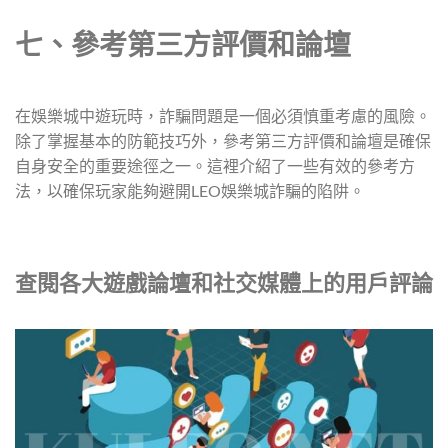
七、參考第三方評價和論壇
在娛樂城中遊玩時，詐騙問題是一個必須慎重考慮的風險。
除了掌握基本的防範技巧外，參考第三方評價和論壇是確保
自身安全的重要途徑之一。這裡介紹了一些有效的參考方
法，以確保玩家能夠避開LEO娛樂城詐騙的陷阱。
查閱各大遊戲論壇和社交媒體上的用戶評論