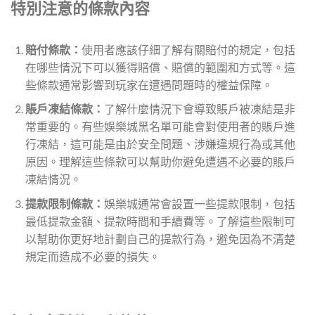
特別注意的條款內容
賠付條款：
使用者應該仔細了解有關賠付的規定，包括
在哪些情況下可以獲得賠償、賠償的範圍和方式等。這
些條款通常影響到玩家在遭遇問題時的權益保障。
賬戶凍結條款：
了解什麼情況下會導致賬戶被凍結是非
常重要的。有些娛樂城黑名單可能會對使用者的賬戶進
行凍結，這可能是由於安全問題、涉嫌違規行為或其他
原因。理解這些條款可以幫助你避免遭遇不必要的賬戶
凍結情況。
提款限制條款：
娛樂城通常會設置一些提款限制，包括
最低提款金額、提款時間和手續費等。了解這些限制可
以幫助你更好地計劃自己的提款行為，避免因為不清楚
規定而造成不必要的損失。