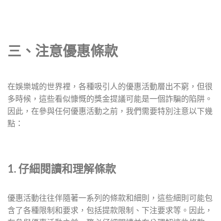
三、注意優惠條款
在娛樂城的世界裡，各種吸引人的優惠活動層出不窮，但很
多時候，這些看似慷慨的獎金提議可能是一個詐騙的陷阱。
因此，在參與任何優惠活動之前，我們需要特別注意以下幾
點：
1. 仔細閱讀和理解條款
優惠活動往往伴隨著一系列的條款和細則，這些細則可能包
含了各種限制和要求，包括提款限制、下注要求等。因此，