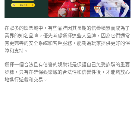
在眾多的娛樂城中，有些品牌因其長期的信譽積累而成為了
業界的知名品牌。優先考慮選擇這些大品牌，因為它們通常
有更完善的安全系統和客戶服務，能夠為玩家提供更好的保
障和支持。
選擇一個合法且有信譽的娛樂城是保護自己免受詐騙的重要
步驟，只有在確保娛樂城的合法性和信譽性後，才能夠放心
地進行遊戲和交易。