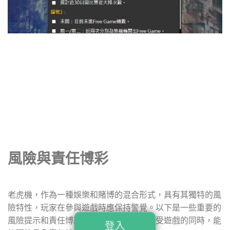
風險與責任博彩
老虎機，作為一種娛樂和賭博的混合形式，具有其獨特的風
險特性，玩家在參與遊戲時應保持警覺。以下是一些重要的
風險提示和責任博彩建議，幫助玩家在享受遊戲的同時，能
登入