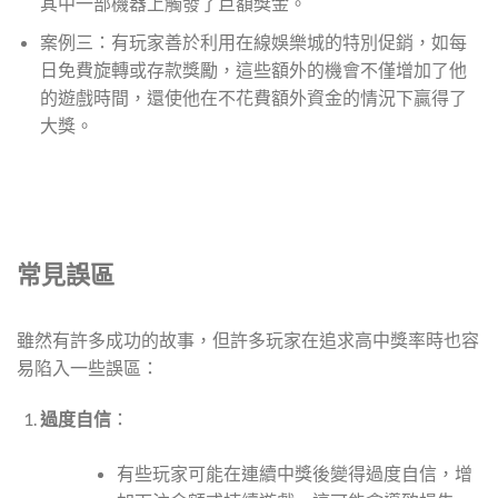
其中一部機器上觸發了巨額獎金。
案例三：有玩家善於利用在線娛樂城的特別促銷，如每
日免費旋轉或存款獎勵，這些額外的機會不僅增加了他
的遊戲時間，還使他在不花費額外資金的情況下贏得了
大獎。
常見誤區
雖然有許多成功的故事，但許多玩家在追求高中獎率時也容
易陷入一些誤區：
過度自信
：
有些玩家可能在連續中獎後變得過度自信，增