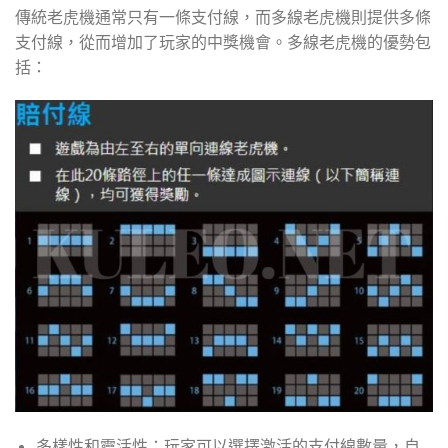
傳統老虎機通常只有一條支付線，而多線老虎機則提供多條
支付線，從而增加了玩家的中獎機會。多線老虎機的優勢包
括：
多樣性和靈活性：玩家可以選擇激活的支付線數量，自