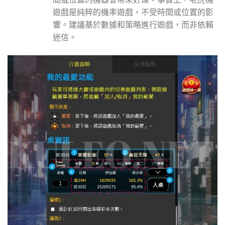
遊戲是純粹的機率遊戲，不受時間或位置的影
響。建議基於數據和策略進行遊戲，而非依賴
迷信。