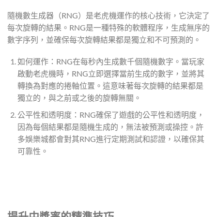
隨機數生成器（RNG）是老虎機運作的核心技術，它決定了
每次旋轉的結果。RNG是一種特殊的軟體程序，生成無序的
數字序列，並確保每次旋轉結果都是獨立和不可預測的。
如何運作：RNG在每秒內生成數千個隨機數字。當玩家
啟動老虎機時，RNG立即選擇當前生成的數字，並將其
轉換為對應的捲軸位置。這意味著每次旋轉的結果都是
獨立的，與之前或之後的旋轉無關。
公平性和透明度：RNG確保了遊戲的公平性和透明度，
因為每個結果都是隨機生成的，無法被預測或操控。許
多娛樂城都會對其RNG進行定期測試和認證，以確保其
可靠性。
提升中獎率的精準技巧