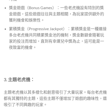
獎金遊戲（Bonus Games）：一些老虎機設有特別的獎
金遊戲，這些遊戲往往與主題相關，為玩家提供額外的
獲利機會和娛樂性。
累積獎金（Progressive Jackpot）：累積獎金是一種連接
多台老虎機共同積累獎金池的機制，獎金數額會隨著玩
家的投注而增加，直到有幸運兒中獎為止，這可能是一
夜致富的機會。
3. 主題老虎機：
主題老虎機以其多樣化和創意吸引了大量玩家。每台老虎機
都有其獨特的主題，這些主題不僅增加了遊戲的趣味性，還
吸引了不同興趣的玩家。