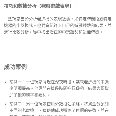
技巧和數據分析【觀察遊戲表現】
：
一些玩家善於分析老虎機的表現數據，如特定時間段或特定
機器的中獎模式。他們會紀錄下自己的遊戲體驗和結果，並
進行比較分析，從中找出潛在的中獎趨勢和最佳時機。
成功案例
案例一：一位玩家發現在深夜時段，某款老虎機的中獎
率明顯提高。他專門在這段時間進行遊戲，結果大幅增
加了他的勝率和獲利。
案例二：另一位玩家使用分散投注策略，將資金分配到
不同的老虎機上，這使他成功避免了連續的失敗，並在