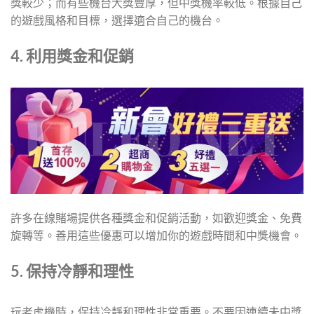
獎較少；而有些機台大獎豐厚，但中獎機率較低。根據自己
的遊戲風格和目標，選擇適合自己的機台。
4. 利用獎金和促銷
許多在線賭場提供各種獎金和促銷活動，如歡迎獎金、免費
旋轉等。善用這些優惠可以增加你的遊戲時間和中獎機會。
5. 保持冷靜和理性
玩老虎機時，保持冷靜和理性非常重要。不要因連續未中獎