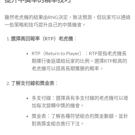
雖然老虎機的結果由RNG決定，無法預測，但玩家可以通過
一些策略和技巧提升自己的中獎機會。
選擇高回報率（RTP）老虎機
：
RTP（Return to Player）：RTP是指老虎機長
期運行後返還給玩家的比例。選擇RTP較高的
老虎機可以提高長期獲勝的概率。
了解支付線和獎金表
：
多支付線：選擇具有多支付線的老虎機可以增
加每次旋轉中獎的機會。
獎金表：了解各種符號組合的獎金數額，並針
對高獎金組合進行下注。