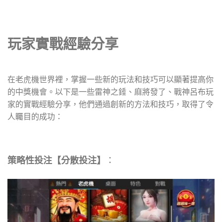
玩家實戰經驗分享
在老虎機世界裡，掌握一些新的玩法和技巧可以顯著提高你
的中獎機會。以下是一些雷神之錘、麻將發了、戰神呂布玩
家的實戰經驗分享，他們通過創新的方法和技巧，取得了令
人矚目的成功：
策略性投注【分散投注】
：