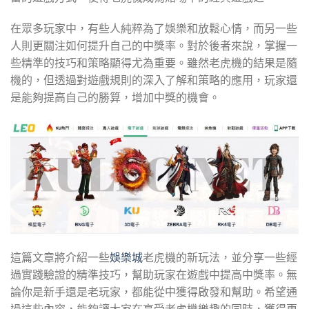
在眾多玩家中，有些人純粹為了娛樂和放鬆心情，而另一些
人則更關注如何提升自己的中獎率。對於後者來說，掌握一
些精準的技巧和策略顯得尤為重要。雖然老虎機的結果是隨
機的，但透過對遊戲規則的深入了解和策略的應用，玩家還
是能夠提高自己的勝算，增加中獎的機會。
這篇文章將介紹一些
娛樂城
老虎機的新玩法，並分享一些經
過實踐驗證的精準技巧，幫助玩家在遊戲中提高中獎率。無
論你是新手還是老玩家，都能從中獲得啟發和幫助。希望通
過這些內容，能夠讓大家在享受老虎機樂趣的同時，獲得更