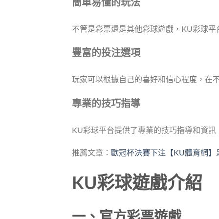
簡單易懂的玩法
不管是彩票還是其他彩球遊戲，KU彩球平
豐富的投注選項
玩家可以根據自己的喜好和信心程度，在
專業的技巧指導
KU彩球平台提供了專業的技巧指導和資訊
推薦文章：
歐冠杯決賽下注【KU體育網】
KU彩球遊戲介紹
一、官方彩票遊戲