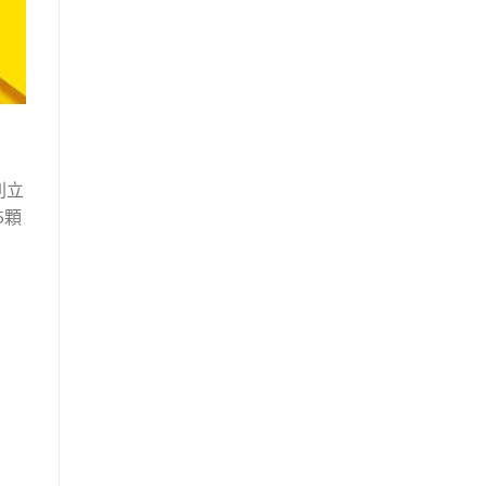
則立
5顆