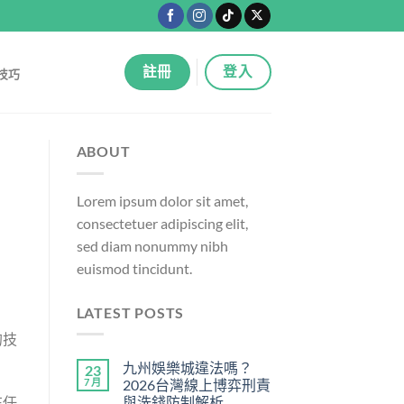
註冊
登入
技巧
ABOUT
Lorem ipsum dolor sit amet,
consectetuer adipiscing elit,
sed diam nonummy nibh
euismod tincidunt.
LATEST POSTS
的技
九州娛樂城違法嗎？
23
7 月
2026台灣線上博弈刑責
與洗錢防制解析
在任