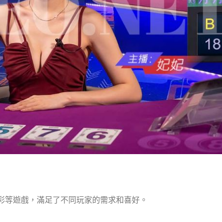
彩等遊戲，滿足了不同玩家的需求和喜好。