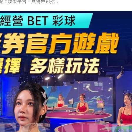
線上娛樂平台，其特色包括：