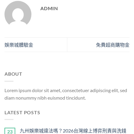
ADMIN
娛樂城體驗金
免費超商購物金
ABOUT
Lorem ipsum dolor sit amet, consectetuer adipiscing elit, sed
diam nonummy nibh euismod tincidunt.
LATEST POSTS
九州娛樂城違法嗎？2026台灣線上博弈刑責與洗錢
23