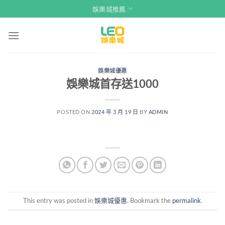
Skip
娛樂城推薦
to
content
娛樂城優惠
娛樂城首存送1000
POSTED ON
2024 年 3 月 19 日
BY
ADMIN
This entry was posted in
娛樂城優惠
. Bookmark the
permalink
.