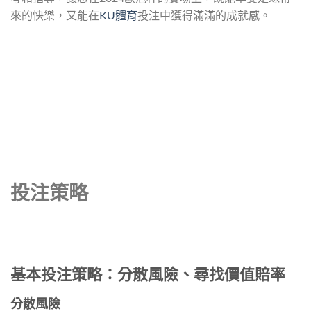
來的快樂，又能在
KU體育
投注中獲得滿滿的成就感。
投注策略
基本投注策略：分散風險、尋找價值賠率
分散風險