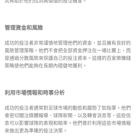
究有助於他們找到高價值的投注機會。
管理資金和風險
成功的投注者非常謹慎地管理他們的資金，並且擁有良好的
風險管理策略。他們不會把全部資金押注在一場比賽上，而
是通過分散風險來保護自己的投注資本。這樣的百家樂賺錢
策略使他們能夠在長期內穩健地獲利。
利用市場情報和時事分析
成功的投注者通常對足球市場的動態和趨勢了如指掌。他們
會密切關注媒體報導、球隊新聞、以及轉會消息等，這些信
息可以影響球隊的表現和賠率。他們善於利用這些市場情報
來做出更為準確的投注決策。