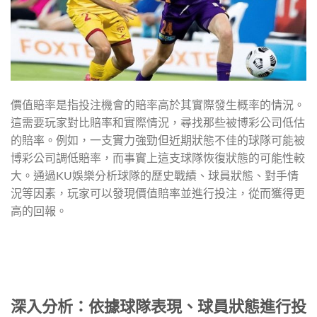
價值賠率是指投注機會的賠率高於其實際發生概率的情況。
這需要玩家對比賠率和實際情況，尋找那些被博彩公司低估
的賠率。例如，一支實力強勁但近期狀態不佳的球隊可能被
博彩公司調低賠率，而事實上這支球隊恢復狀態的可能性較
大。通過KU娛樂分析球隊的歷史戰績、球員狀態、對手情
況等因素，玩家可以發現價值賠率並進行投注，從而獲得更
高的回報。
深入分析：依據球隊表現、球員狀態進行投