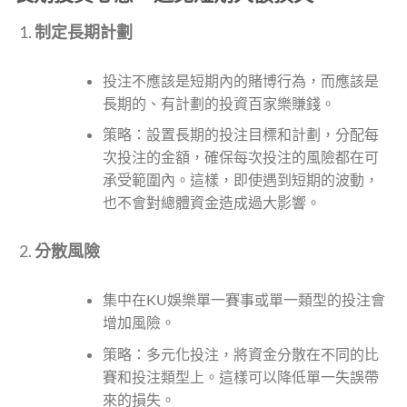
制定長期計劃
投注不應該是短期內的賭博行為，而應該是
長期的、有計劃的投資百家樂賺錢。
策略：設置長期的投注目標和計劃，分配每
次投注的金額，確保每次投注的風險都在可
承受範圍內。這樣，即使遇到短期的波動，
也不會對總體資金造成過大影響。
分散風險
集中在KU娛樂單一賽事或單一類型的投注會
增加風險。
策略：多元化投注，將資金分散在不同的比
賽和投注類型上。這樣可以降低單一失誤帶
來的損失。