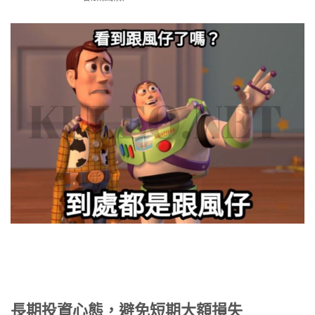
長期投資心態，避免短期大額損失