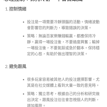
控制情緒
投注是一項需要冷靜頭腦的活動。情緒波動
會影響您的判斷力，導致錯誤的決策。
策略：無論百家樂賺錢輸贏，都應保持冷
靜。贏得一場投注後，不要過度興奮；輸掉
一場投注後，不要氣餒或急於翻本。保持穩
定的心態，有助於做出理智的決策。
避免跟風
很多玩家容易被其他人的投注選擇影響，尤
其是在社交媒體上看到大量一致的意見時。
策略：獨立思考，根據自己的分析和研究做
出決定。跟風投注往往會忽視個人的判斷，
增加風險。