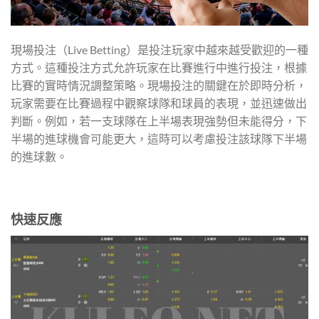
現場投注（Live Betting）是投注玩家中越來越受歡迎的一種
方式。這種投注方式允許玩家在比賽進行中進行投注，根據
比賽的實時情況調整策略。現場投注的關鍵在於即時分析，
玩家需要在比賽過程中觀察球隊和球員的表現，並迅速做出
判斷。例如，若一支球隊在上半場表現強勢但未能得分，下
半場的進球機會可能更大，這時可以考慮投注該球隊下半場
的進球數。
快速反應