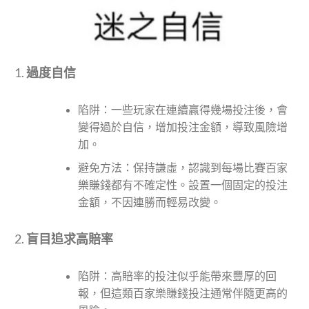
過度自信
陷阱：一些玩家在連續贏得幾場投注後，會
變得過於自信，增加投注金額，導致風險增
加。
避免方法：保持謙虛，認識到每場比賽百家
樂賺錢都有不確定性。設置一個固定的投注
金額，不因連勝而輕易改變。
盲目追求高賠率
陷阱：高賠率的投注似乎能帶來豐厚的回
報，但這類百家樂賺錢投注通常伴隨更高的