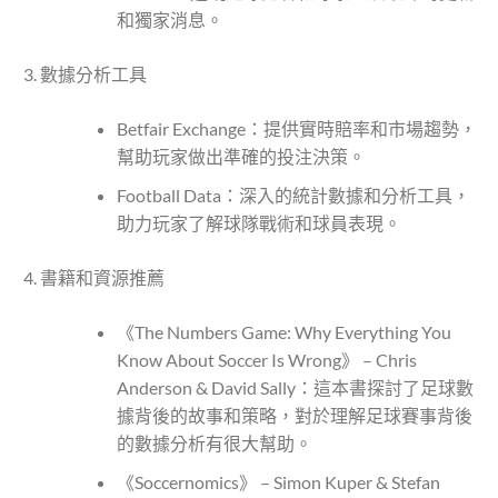
和獨家消息。
數據分析工具
Betfair Exchange：提供實時賠率和市場趨勢，
幫助玩家做出準確的投注決策。
Football Data：深入的統計數據和分析工具，
助力玩家了解球隊戰術和球員表現。
書籍和資源推薦
《The Numbers Game: Why Everything You
Know About Soccer Is Wrong》 – Chris
Anderson & David Sally：這本書探討了足球數
據背後的故事和策略，對於理解足球賽事背後
的數據分析有很大幫助。
《Soccernomics》 – Simon Kuper & Stefan