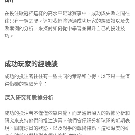
在投注歐冠杯這樣的高水平足球賽事中，成功與失敗之間往
往只有一線之隔。這裡我們將通過成功玩家的經驗談以及失
敗案例的分析，來探討如何從中學習並提升自己的投注技
巧。
成功玩家的經驗談
成功的投注者往往有一些共同的策略和心得，以下是一些值
得借鑒的經驗分享：
深入研究和數據分析
成功的投注者不僅僅依靠直覺，而是通過深入的數據分析和
研究來支持他們的投注決策。他們會仔細分析球隊的近期表
現、關鍵球員的狀態、以及對手的戰術特點。這種深度的研