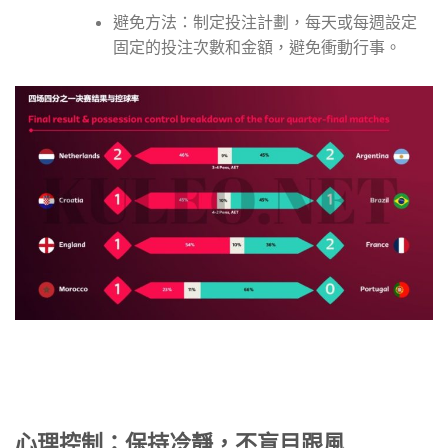
避免方法：制定投注計劃，每天或每週設定
固定的投注次數和金額，避免衝動行事。
心理控制：保持冷靜，不盲目跟風