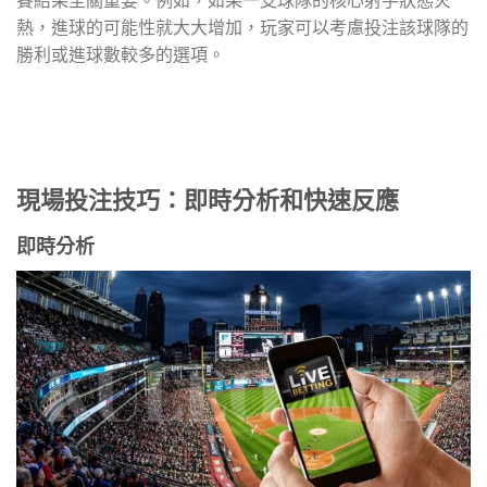
熱，進球的可能性就大大增加，玩家可以考慮投注該球隊的
勝利或進球數較多的選項。
現場投注技巧：即時分析和快速反應
即時分析