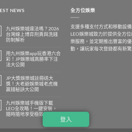
TEST NEWS
全方位娛樂
支援多種支付方式和移動設備
九州娛樂城違法嗎？2026
LEO娛樂城致力於提供全方位
台灣線上博弈刑責與洗錢
防制解析
樂服務，並定期推出豐富的優
動，讓玩家每次登錄都有新驚
用九州娛樂app玩香港六合
彩！JP娛樂城高勝率下注
法大公開
JP大獎娛樂城註冊送大
獎！大老爺娛樂城老虎機
贏錢秘訣大公開
九州娛樂城手機版下載
LEO全攻略！一鍵安裝，
隨時隨地享受極致娛樂！
登入