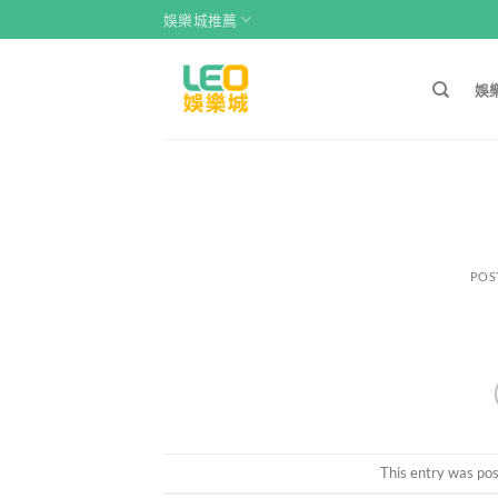
Skip
娛樂城推薦
to
content
娛
POS
This entry was po