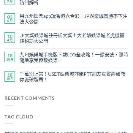
7 月
防制解析
用九州娛樂app玩香港六合彩！JP娛樂城高勝率下注
03
6 月
法大公開
JP大獎娛樂城註冊送大獎！大老爺娛樂城老虎機贏
10
4 月
錢秘訣大公開
九州娛樂城手機版下載LEO全攻略！一鍵安裝，隨時
18
10 月
隨地享受極致娛樂！
千萬別上當！USDT娛樂城詐騙PTT網友真實經驗教
18
10 月
你識破騙局！
RECENT COMMENTS
TAG CLOUD