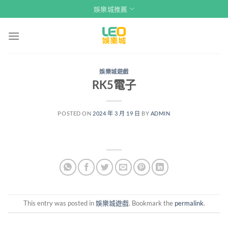
Skip
娛樂城推薦
to
content
娛樂城遊戲
RK5電子
POSTED ON
2024 年 3 月 19 日
BY
ADMIN
This entry was posted in
娛樂城遊戲
. Bookmark the
permalink
.