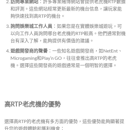
訪問專業網站
：許多專業賭博網站會提供老虎機RTP數據
和評測。這些網站經常更新最新的機台信息，讓玩家能
夠快速找到高RTP的機台。
詢問娛樂城工作人員
：如果您是在實體娛樂城遊玩，可
以向工作人員詢問哪台老虎機的RTP較高。他們通常對機
台有深入了解，能夠提供有價值的建議。
遊戲開發商的聲譽
：一些知名遊戲開發商，如NetEnt、
Microgaming和Play’n GO，往往會推出高RTP的老虎
機。選擇這些開發商的遊戲通常是一個明智的選擇。
高RTP老虎機的優勢
選擇高RTP的老虎機有多方面的優勢，這些優勢能夠顯著提
升您的遊戲體驗和獲利機會：