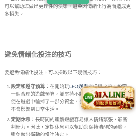
可以幫助您做出更理性的決策，避免因情緒化行為而造成更
多損失。
避免情緒化投注的技巧
要避免情緒化投注，可以採取以下幾個技巧：
設定和遵守預算
：在開始玩
LEO娛樂
老虎機之前，設定
一個合理的遊戲預算，並堅持不超過這個預算。這樣即
使在遊戲中輸掉了一部分資金，也能保證您的賭博活動
不會影響到日常生活。
定期休息
：長時間的連續遊戲容易讓人情緒緊張，影響
判斷力。因此，定期休息可以幫助您保持清醒的頭腦，
避免做出衝動的投注決定。