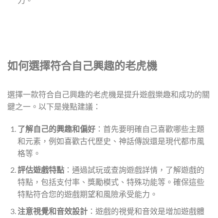
如何選擇符合自己興趣的老虎機
選擇一款符合自己興趣的老虎機是提升遊戲樂趣和成功的關
鍵之一。以下是幾點建議：
了解自己的興趣和偏好
：首先要明確自己喜歡哪些主題
和元素，例如喜歡古代歷史、神話傳說還是現代都市風
格等。
評估遊戲特點
：通過試玩或查詢遊戲詳情，了解遊戲的
特點，包括支付率、獎勵模式、特殊功能等。確保這些
特點符合您的遊戲期望和風險承受能力。
注意視覺和音效設計
：遊戲的視覺和音效是增加遊戲體