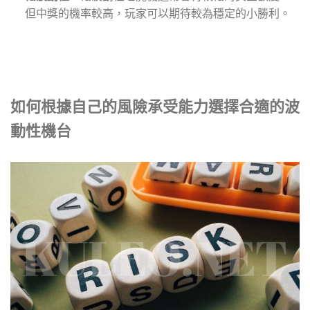
但中獎的機率較高，玩家可以期待較為穩定的小勝利。
如何根據自己的風險承受能力選擇合適的波
動性機台