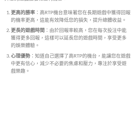
更高的勝率
：高RTP機台意味著您在長期遊戲中獲得回報
的機率更高，這能有效降低您的損失，提升總體收益。
更長的遊戲時間
：由於回報率較高，您在每次投注中能
獲得更多回報，這樣可以延長您的遊戲時間，享受更多
的娛樂體驗。
心理優勢
：知道自己選擇了高RTP的機台，能讓您在遊戲
中更有信心，減少不必要的焦慮和壓力，專注於享受遊
戲樂趣。