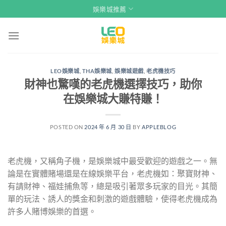
Skip
娛樂城推薦
to
content
LEO娛樂城
,
THA娛樂城
,
娛樂城遊戲
,
老虎機技巧
財神也驚嘆的老虎機選擇技巧，助你
在娛樂城大賺特賺！
POSTED ON
2024 年 6 月 30 日
BY
APPLEBLOG
老虎機，又稱角子機，是娛樂城中最受歡迎的遊戲之一。無
論是在實體賭場還是在線娛樂平台，老虎機如：聚寶財神、
有請財神、福娃捕魚等，總是吸引著眾多玩家的目光。其簡
單的玩法、誘人的獎金和刺激的遊戲體驗，使得老虎機成為
許多人賭博娛樂的首選。