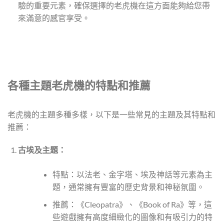
驗的重要元素，確保選擇的老虎機在這方面能夠給您帶
來滿意的感官享受。
各種主題老虎機的特點和推薦
老虎機的主題多種多樣，以下是一些常見的主題及其特點和
推薦：
古埃及主題：
特點：以法老、金字塔、埃及神話等元素為主
題，通常擁有豐富的歷史背景和神秘氛圍。
推薦：《Cleopatra》、《Book of Ra》等，這
些遊戲擁有高度細緻化的圖像和有吸引力的特