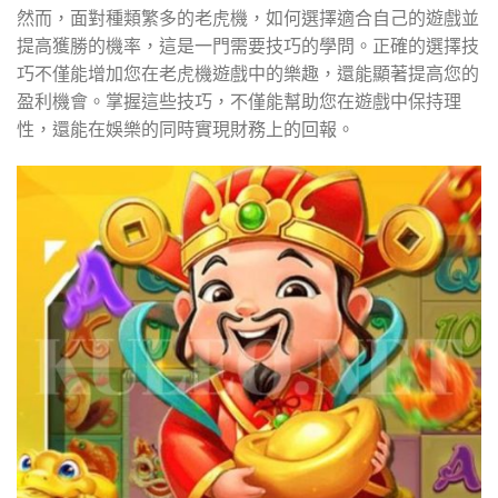
然而，面對種類繁多的老虎機，如何選擇適合自己的遊戲並
提高獲勝的機率，這是一門需要技巧的學問。正確的選擇技
巧不僅能增加您在老虎機遊戲中的樂趣，還能顯著提高您的
盈利機會。掌握這些技巧，不僅能幫助您在遊戲中保持理
性，還能在娛樂的同時實現財務上的回報。