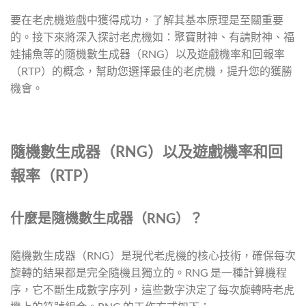
要在老虎機遊戲中獲得成功，了解其基本原理是至關重要
的。接下來將深入探討老虎機如：聚寶財神、有請財神、福
娃捕魚等的隨機數生成器（RNG）以及遊戲機率和回報率
（RTP）的概念，幫助您選擇最佳的老虎機，提升您的獲勝
機會。
隨機數生成器（RNG）以及遊戲機率和回
報率（RTP）
什麼是隨機數生成器（RNG）？
隨機數生成器（RNG）是現代老虎機的核心技術，確保每次
旋轉的結果都是完全隨機且獨立的。RNG 是一種計算機程
序，它不斷生成數字序列，這些數字決定了每次旋轉時老虎