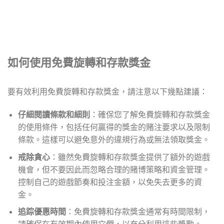
如何使用免費旋轉和存款獎金
要有效利用免費旋轉和存款獎金，請注意以下幾點建議：
仔細閱讀條款和細則
：確保您了解免費旋轉和存款獎金
的使用條件，包括任何贏得的獎金的賭注要求以及限制
條款。這樣可以避免意外的違規行為或無法領取獎金。
戒除貪心
：雖然免費旋轉和存款獎金提供了額外的遊戲
機會，但不要因此而忽略合理的賭博策略和資金管理。
控制自己的遊戲節奏和投注金額，以免失去更多的資
金。
追踪優惠時間
：免費旋轉和存款獎金通常有時間限制，
請確保在有效期內使用它們，以充分利用這些獎勵。