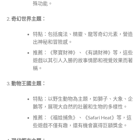
殊功能。
奇幻世界主題：
特點：包括魔法、精靈、龍等奇幻元素，營造
出神秘和冒險感。
推薦：《聚寶財神》、《有請財神》等，這些
遊戲以其引人入勝的故事情節和視覺效果而著
稱。
動物王國主題：
特點：以野生動物為主題，如獅子、大象、企
鵝等，展現大自然的壯麗和生物的多樣性。
推薦：《福娃捕魚》、《Safari Heat》等，這
些遊戲不僅有趣，還有機會贏得巨額獎金。