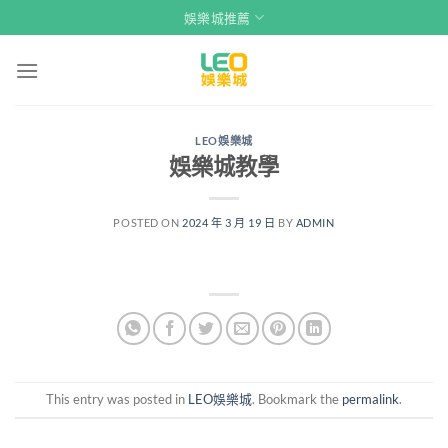
Skip
娛樂城推薦
to
content
LEO娛樂城
娛樂城教學
POSTED ON
2024 年 3 月 19 日
BY
ADMIN
This entry was posted in
LEO娛樂城
. Bookmark the
permalink
.