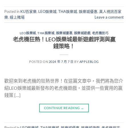
Posted in
KU百家樂
,
LEO娛樂城
,
THA娛樂城
,
娛樂城優惠
,
真人視訊百家
樂
,
線上賭場
Leave a comment
LEO娛樂城
,
THA娛樂城
,
娛樂城優惠
,
娛樂城遊戲
,
老虎機技巧
老虎機狂熱！LEO娛樂城最新遊戲評測與贏
錢策略！
POSTED ON
2024 年 7 月 7 日
BY
APPLEBLOG
歡迎來到老虎機的狂熱世界！在這篇文章中，我們將為您介
紹LEO娛樂城最新發布的老虎機遊戲，並提供一些實用的贏
錢策 […]
CONTINUE READING
→
Posted in
LEO娛樂城
,
THA娛樂城
,
娛樂城優惠
,
娛樂城遊戲
,
老虎機技巧