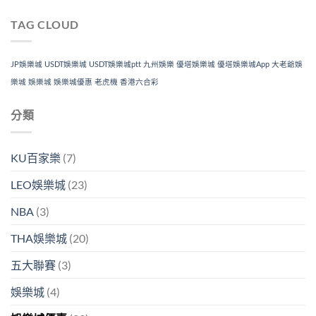
TAG CLOUD
JP娛樂城
USDT娛樂城
USDT娛樂城ptt
九州娛樂
優塔娛樂城
優塔娛樂城App
大老爺娛
樂城
娛樂城
娛樂城優惠
老虎機
香港六合彩
分類
KU百家樂
(7)
LEO娛樂城
(23)
NBA
(3)
THA娛樂城
(20)
五大聯賽
(3)
娛樂城
(4)