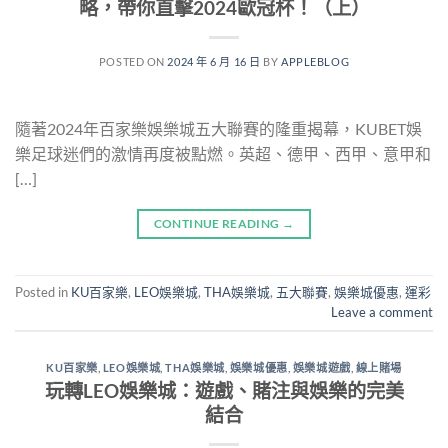
略，帶你直擊2024歐冠杯！（上）
POSTED ON
2024 年 6 月 16 日
BY
APPLEBLOG
隨著2024年百家樂娛樂城五大聯賽的隆重揭幕，KUBET娛
樂足球迷們的激情再度被點燃。英超、德甲、西甲、意甲和
[…]
CONTINUE READING
→
Posted in
KU百家樂
,
LEO娛樂城
,
THA娛樂城
,
五大聯賽
,
娛樂城優惠
,
運彩
Leave a comment
KU百家樂
,
LEO娛樂城
,
THA娛樂城
,
娛樂城優惠
,
娛樂城遊戲
,
線上賭場
玩轉LEO娛樂城：遊戲、賭注與娛樂的完美
結合