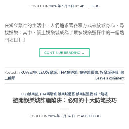
POSTED ON
2024 年 6 月 2 日
BY
APPLEBLOG
在當今繁忙的生活中，人們追求著各種方式來放鬆身心、尋
找娛樂。其中，網上娛樂城成為了眾多娛樂選擇中的一個熱
門項目 […]
CONTINUE READING
→
Posted in
KU百家樂
,
LEO娛樂城
,
THA娛樂城
,
娛樂城優惠
,
娛樂城遊戲
,
線
上賭場
Leave a comment
LEO娛樂城
,
THA娛樂城
,
娛樂城優惠
,
娛樂城遊戲
,
線上賭場
避開娛樂城詐騙陷阱：必知的十大防範技巧
POSTED ON
2024 年 5 月 26 日
BY
APPLEBLOG