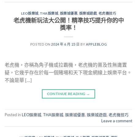
LEO娛樂城
,
THA娛樂城
,
娛樂城優惠
,
娛樂城遊戲
,
老虎機技巧
老虎機新玩法大公開！精準技巧提升你的中
獎率！
POSTED ON
2024 年 6 月 23 日
BY
APPLEBLOG
老虎機，亦稱為角子機或拉霸機，老虎機的普及性無庸置
疑，它幾乎存在於每一個賭場和天下現金網線上娛樂平台。
不論是華 […]
CONTINUE READING
→
Posted in
LEO娛樂城
,
THA娛樂城
,
娛樂城優惠
,
娛樂城遊戲
,
老虎機技巧
Leave a comment