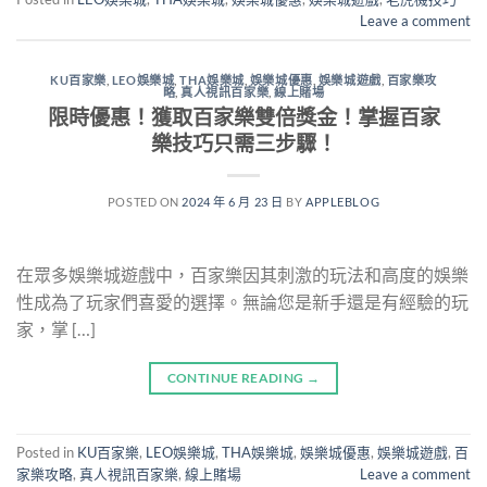
Leave a comment
KU百家樂
,
LEO娛樂城
,
THA娛樂城
,
娛樂城優惠
,
娛樂城遊戲
,
百家樂攻
略
,
真人視訊百家樂
,
線上賭場
限時優惠！獲取百家樂雙倍獎金！掌握百家
樂技巧只需三步驟！
POSTED ON
2024 年 6 月 23 日
BY
APPLEBLOG
在眾多娛樂城遊戲中，百家樂因其刺激的玩法和高度的娛樂
性成為了玩家們喜愛的選擇。無論您是新手還是有經驗的玩
家，掌 […]
CONTINUE READING
→
Posted in
KU百家樂
,
LEO娛樂城
,
THA娛樂城
,
娛樂城優惠
,
娛樂城遊戲
,
百
家樂攻略
,
真人視訊百家樂
,
線上賭場
Leave a comment