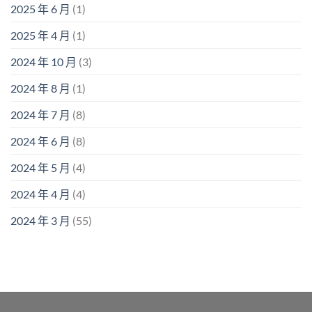
2025 年 6 月
(1)
2025 年 4 月
(1)
2024 年 10 月
(3)
2024 年 8 月
(1)
2024 年 7 月
(8)
2024 年 6 月
(8)
2024 年 5 月
(4)
2024 年 4 月
(4)
2024 年 3 月
(55)