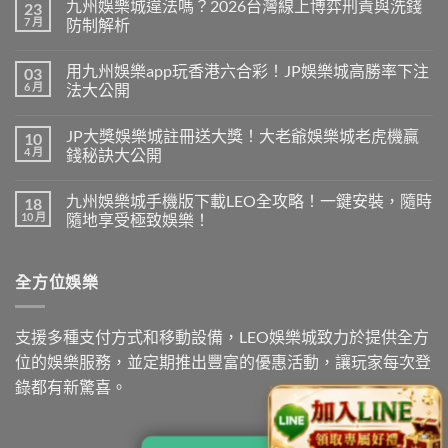
九州娛樂城違法嗎？2026台灣線上博弈刑責與洗錢
23
7 月
防制解析
用九州娛樂app玩香港六合彩！JP娛樂城高勝率下注
03
6 月
法大公開
JP大獎娛樂城註冊送大獎！大老爺娛樂城老虎機贏
10
4 月
錢秘訣大公開
九州娛樂城手機版下載LEO全攻略！一鍵安裝，隨時
18
10 月
隨地享受極致娛樂！
全方位娛樂
支援多種支付方式和移動設備，LEO娛樂城致力於提供全方
位的娛樂服務，並定期推出豐富的優惠活動，讓玩家每次登
錄都有新驚喜。