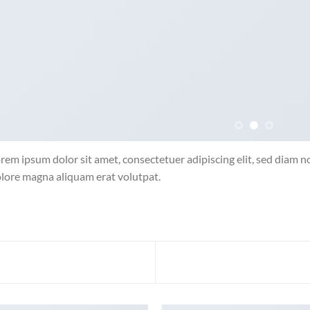
rem ipsum dolor sit amet, consectetuer adipiscing elit, sed diam
lore magna aliquam erat volutpat.