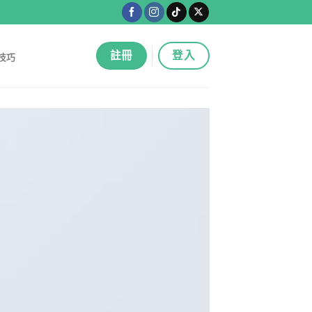
註冊
登入
技巧