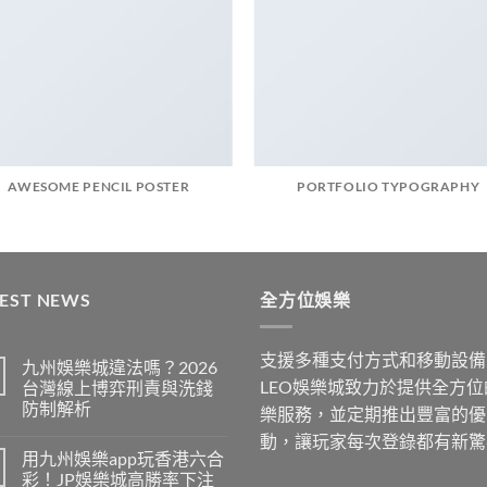
AWESOME PENCIL POSTER
PORTFOLIO TYPOGRAPHY
TEST NEWS
全方位娛樂
支援多種支付方式和移動設備
九州娛樂城違法嗎？2026
LEO娛樂城致力於提供全方位
台灣線上博弈刑責與洗錢
防制解析
樂服務，並定期推出豐富的優
動，讓玩家每次登錄都有新驚
用九州娛樂app玩香港六合
彩！JP娛樂城高勝率下注