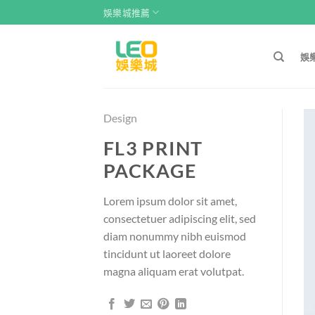
Skip
娛樂城推薦
to
content
娛
Design
FL3 PRINT
PACKAGE
Lorem ipsum dolor sit amet,
consectetuer adipiscing elit, sed
diam nonummy nibh euismod
tincidunt ut laoreet dolore
magna aliquam erat volutpat.