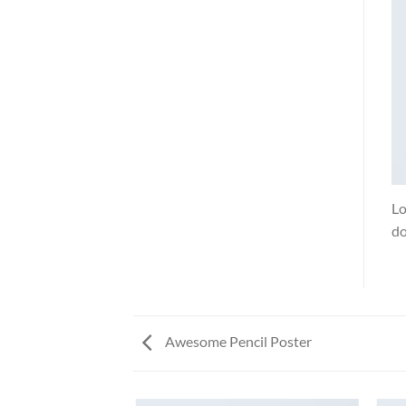
Lo
do
Awesome Pencil Poster