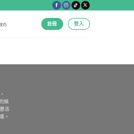
註冊
登入
技巧
，
的娛
惠活
喜。