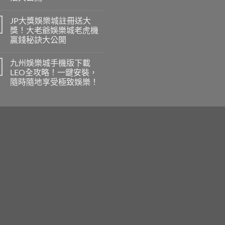
JP大獎娛樂城註冊送大
獎！大老爺娛樂城老虎機
贏錢秘訣大公開
九州娛樂城手機版下載
LEO全攻略！一鍵安裝，
隨時隨地享受極致娛樂！